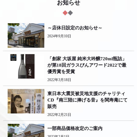
お知らせ
～店休日設定のお知らせ～
2024年9月10日
「創家 大坂屋 純米大吟醸720ml瓶詰」
が第18回ガラスびんアワード2022で最
優秀賞を受賞
2022年3月18日
東日本大震災被災地支援のチャリティ
CD『南三陸に捧げる音』を関寿庵にて
販売
2022年2月21日
一部商品価格改定のご案内
2022年2月1日