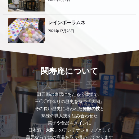
レインボーラムネ
2021年12月28日
関寿庵について
大 関 甘 辛
灘五郷の東端にあたる今津郷で、
三〇〇年
余りの歴史を持つ「大関」
その長い歴史に培われた
発酵の技
と
熟練の職人技を組み合わせた
菓子や食品をメインに
日本酒
「大関」
のアンテナショップとして
蔵元ならではの商品を取り扱いしております